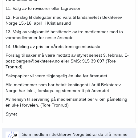
11. Valg av to revisorer eller fagrevisor
12. Forslag til delegater med vara til landsmøtet i Bekhterev
Norge 15.-16. april i Kristiansund
13. Valg av valgkomité bestående av tre medlemmer med to
varamedlemmer for neste årsmøte
14. Utdeling av pris for «Årets treningsentusiast»
Forslag til saker må være mottatt av styret senest 9. februar. E-
post: bergen@bekhterev.no eller SMS: 915 39 097 (Tore
Tronrud).
Sakspapirer vil være tilgjengelig én uke før årsmøtet.
Alle medlemmer som har betalt kontingent i år til Bekhterev
Norge har tale-, forslags- og stemmerett på årsmøtet.
Av hensyn til servering på medlemsmøtet ber vi om påmelding
én uke i forveien. (Tore Tronrud)
Styret
Som medlem i Bekhterev Norge bidrar du til å fremme