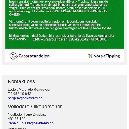
Kontakt oss
Leder: Margrete Rongevær
Tlf: 952 19 842
bergen@bekhterev.no
Veiledere / likepersoner
Nestleder Irene Djuplasti
481 85 102
irene.djuplasti@bekhterev.no