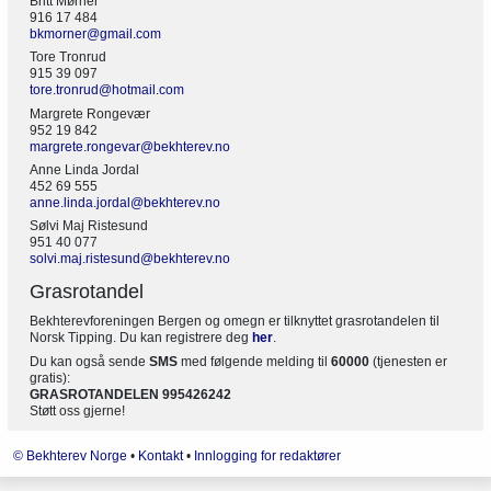
Britt Mørner
916 17 484
bkmorner@gmail.com
Tore Tronrud
915 39 097
tore.tronrud@hotmail.com
Margrete Rongevær
952 19 842
margrete.rongevar@bekhterev.no
Anne Linda Jordal
452 69 555
anne.linda.jordal@bekhterev.no
Sølvi Maj Ristesund
951 40 077
solvi.maj.ristesund@bekhterev.no
Grasrotandel
Bekhterevforeningen Bergen og omegn er tilknyttet grasrotandelen til
Norsk Tipping. Du kan registrere deg
her
.
Du kan også sende
SMS
med følgende melding til
60000
(tjenesten er
gratis):
GRASROTANDELEN 995426242
Støtt oss gjerne!
© Bekhterev Norge
•
Kontakt
•
Innlogging for redaktører